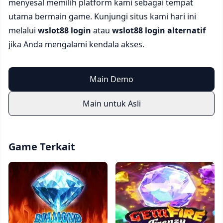
menyesal memilih platform kami sebagai tempat
utama bermain game. Kunjungi situs kami hari ini
melalui
wslot88 login
atau
wslot88 login alternatif
jika Anda mengalami kendala akses.
Main Demo
Main untuk Asli
Game Terkait