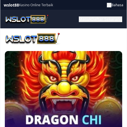
wslot88
Kasino Online Terbaik
Bahasa
Masuk
Daftar Sekarang