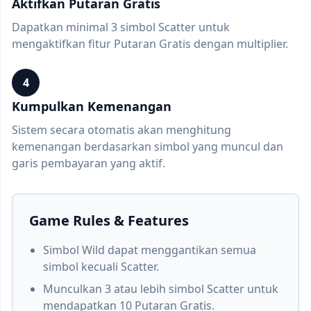
Aktifkan Putaran Gratis
Dapatkan minimal 3 simbol Scatter untuk
mengaktifkan fitur Putaran Gratis dengan multiplier.
4
Kumpulkan Kemenangan
Sistem secara otomatis akan menghitung
kemenangan berdasarkan simbol yang muncul dan
garis pembayaran yang aktif.
Game Rules & Features
Simbol Wild dapat menggantikan semua
simbol kecuali Scatter.
Munculkan 3 atau lebih simbol Scatter untuk
mendapatkan 10 Putaran Gratis.